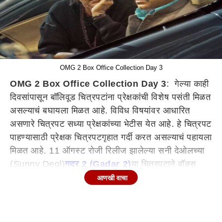
OMG 2 Box Office Collection Day 3
OMG 2 Box Office Collection Day 3
: गेल्या काही
दिवसांपासून बॉलिवूड चित्रपटांना प्रेक्षकांची विशेष पसंती मिळत
असल्याचं बघायला मिळत आहे. विविध विषयांवर आधारित
असणारे चित्रपट सध्या प्रेक्षकांच्या भेटीस येत आहे. हे चित्रपट
पाहण्यासाठी प्रेक्षक चित्रपटगृहात गर्दी करत असल्याचं पहायला
मिळत आहे. 11 ऑगस्ट रोजी रिलीज झालेल्या सनी देओलच्या
(Sunny Deol)
गदर 2 (Gadar 2)
या चित्रपटाने बॉक्स
ऑफिसवर धुमाकूळ घातला आहे. तसेच अक्षय कुमारच्या
आणखी वाचा
(Akshay Kumar)
OMG 2
हा चित्रपट देखील बॉक्स
ऑफिसवर चांगली कमाई करत आहे. जाणून घेऊयात अक्षय
कुमारच्या OMG 2 या चित्रपटाचं तीन दिवसांचे बॉक्स ऑफिस