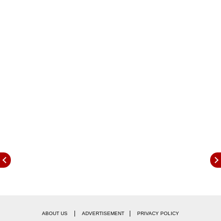
या मालिकेच्या माध्यमातून मॅथ्यू पेरी घराघरांत पोहोचला. आता
अभिनेत्याचे निधन झाल्याने चाहत्यांना मोठा धक्का बसला आहे.
सोशल मीडियाच्या माध्यमातून चाहते शोक व्यक्त करत आहेत.
|
|
ABOUT US
ADVERTISEMENT
PRIVACY POLICY