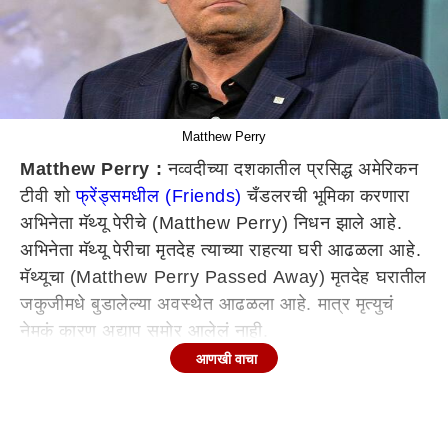
Matthew Perry
Matthew Perry :
नव्वदीच्या दशकातील प्रसिद्ध अमेरिकन
टीवी शो
फ्रेंड्समधील (Friends)
चँडलरची भूमिका करणारा
अभिनेता मॅथ्यू पेरीचे (Matthew Perry) निधन झाले आहे.
अभिनेता मॅथ्यू पेरीचा मृतदेह त्याच्या राहत्या घरी आढळला आहे.
मॅथ्यूचा (Matthew Perry Passed Away) मृतदेह घरातील
जकुजीमधे बुडालेल्या अवस्थेत आढळला आहे. मात्र मृत्युचं
नेमकं कारण अद्याप समोर आलेलं नाही.
आणखी वाचा
मॅथ्यू पेरीने वयाच्या 54 व्या वर्षी अखेरचा श्वास घेतला आहे.
लास वेगास येथील राहत्या घरी अभिनेत्याचा मृतदेह बुडालेल्या
अवस्थेत आढळला आहे. 'फ्रेंड्स' ही लोकप्रिय मालिका असून