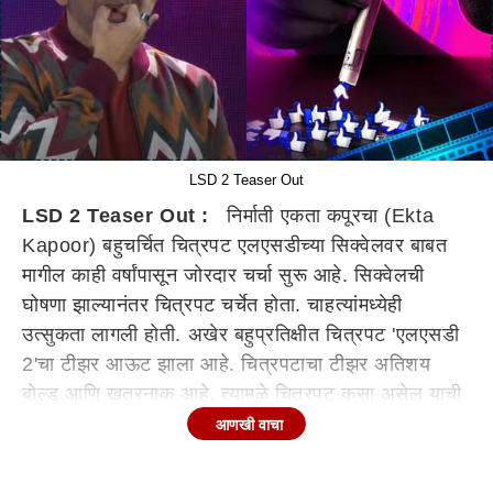
LSD 2 Teaser Out
LSD 2 Teaser Out :
निर्माती एकता कपूरचा (Ekta
Kapoor) बहुचर्चित चित्रपट एलएसडीच्या सिक्वेलवर बाबत
मागील काही वर्षांपासून जोरदार चर्चा सुरू आहे. सिक्वेलची
घोषणा झाल्यानंतर चित्रपट चर्चेत होता. चाहत्यांमध्येही
उत्सुकता लागली होती. अखेर बहुप्रतिक्षीत चित्रपट 'एलएसडी
2'चा टीझर आऊट झाला आहे. चित्रपटाचा टीझर अतिशय
बोल्ड आणि खतरनाक आहे. त्यामुळे चित्रपट कसा असेल याची
कल्पना येते. दिबांकर बॅनर्जी दिग्दर्शित चित्रपटाचा ट्रेलर कसा
आणखी वाचा
असेल याची उत्सुकता लागली आहे.
'एलएसडी 2' चा टीझर आऊट