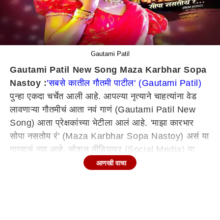
Gautami Patil
Gautami Patil New Song Maza Karbhar Sopa
Nastoy :
'सबसे कातील गौतमी पाटील' (Gautami Patil)
पुन्हा एकदा चर्चेत आली आहे. आपल्या नृत्याने चाहत्यांना वेड
लावणाऱ्या गौतमीचं आता नवं गाणं (Gautami Patil New
Song) आता प्रेक्षकांच्या भेटीला आलं आहे. 'माझा कारभार
सोपा नसतोय रं' (Maza Karbhar Sopa Nastoy) असं या
गाण्याचं नाव आहे. सोशल मीडियावर (Social Media) या
गाण्याचा व्हिडीओ व्हायरल होत आहे.
आणखी वाचा
'माझा कारभार सोपा नसतोय रं' या गाण्याचा व्हिडीओमध्ये गौतमी
पाटीलचा नखरेल अंदाज पाहायला मिळत आहे. तिच्या नखरेल
अदा आणि बोल्ड लूकने प्रेक्षकांचं लक्ष वेधून घेतलं आहे. शॉर्ट