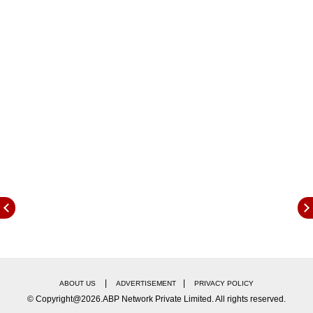
स्कर्ट, चोळी, केसात गजरा, कपाळावर टिकली असा काहीसा
गौतमीचा लूक आहे. या गाण्यात तिच्या हातात दारुच्या बाटल्या
दिसत आहेत. गौतमीच्या नखरेल अदांनी प्रेक्षकांना चांगलच वेड
लावलं आहे.
गौतमीचं नवं गाणं सोशल मीडियावर व्हायरल
गौतमी पाटीलचं 'माझा कारभार सोपा नसतोय रं' हे गाणं सोशल
मीडियावर धुमाकूळ घालत आहे. अल्पावधीतच या गाण्याला 53
हजारापेक्षा अधिक व्ह्यूज मिळाले आहेत. गौतमीच्या या व्हिडीओवर
"गौतमीचा कारभार सोपा नसतोय रं", खूप छान, जबरदस्त गाणं,
लय भारी अशा कमेंट्स चाहत्यांनी केल्या आहेत. गौतमीचं गाणं
चाहत्यांच्या पसंतीस उतरलं असून चाहते कमेंट्स करत तिचं
कौतुक करत आहेत.
|
|
ABOUT US
ADVERTISEMENT
PRIVACY POLICY
© Copyright@2026.ABP Network Private Limited. All rights reserved.