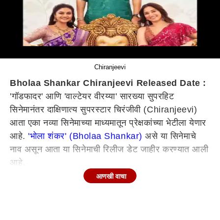
Chiranjeevi
Bholaa Shankar Chiranjeevi Released Date :
'गॉडफादर' आणि 'वाल्टेयर वीरय्या' सारख्या सुपरहिट
सिनेमानंतर दाक्षिणात्य सुपरस्टार चिरंजीवी (Chiranjeevi)
आता एका नव्या सिनेमाच्या माध्यमातून प्रेक्षकांच्या भेटीला येणार
आहे.
'भोला शंकर' (Bholaa Shankar)
असे या सिनेमाचे
नाव असून आता या सिनेमाची रिलीज डेट जाहीर करण्यात आली
आहे.
आणखी वाचा
'भोला शंकर' कधी येणार प्रेक्षकांच्या भेटीला? (Bholaa
Shankar Released Date)
'भोला शंकर' या मनोरंजनात्मक सिनेमात चिरंजीवीचा एक वेगळाच
अंदाज पाहायला मिळणार आहे. आज गुढीपाडव्याच्या मुहूर्तावर या