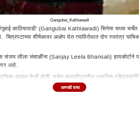
Gangubai_Kathiawadi
ूबाई काठियावाडी' (Gangubai Kathiawadi) सिनेमा सध्या चर्चेत आह
ा. चित्रपटाच्या शीर्षकावर आक्षेप घेत त्याविरोधात दोन स्वतंत्र या
्यास संजय लीला भंसाळींना (Sanjay Leela Bhansali) हायकोर्टाने पर
ोणार आहे.
याचिका दाखल केली होती. तसेच कामाठीपुरातील स्थानिक रहिवाश्यांनी
आणखी वाचा
ुरा' आणि 'चायना' या उल्लेखांवर आक्षेप घेत याचिका दाखल झाल्या हो
ात प्रदर्शित होणार आहे.
ूबाई काठियावाडी' सिनेमा बायोग्राफिकल ड्रामा आहे. आलिया भट्ट या 
झैदी यांच्या 'माफिया क्वीन्स ऑफ मुंबई' या पुस्तकावर आधारित आहे. गंग
न कशी बनते, हे सर्व या सिनेमात पाहायला मिळेल.