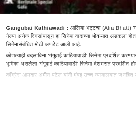
Gangubai Kathiawadi :
आलिया भट्टचा (Alia Bhatt) 'गंग
गेल्या अनेक दिवसांपासून हा सिनेमा वादाच्या भोवऱ्यात अडकला होत
सिनेमासंबंधित मोठी अपडेट आली आहे.
कोणत्याही बदलाविना 'गंगूबाई काठियावाडी' सिनेमा प्रदर्शित करण
भूमिका असलेला 'गंगूबाई काठियावाडी' सिनेमा देशभरात प्रदर्शित ह
कॉंग्रेस आमदार अमीन पटेल यांनी मुंबई उच्च न्यायालयात जनहित 
पण मुंबई उच्च न्यायालयाने या याचिका फेटाळून लावल्या आहेत.
'गंगूबाई काठियावाडी' सिनेमात आलेल्या 'काठियावाडी', 'कामाठीप
'गंगूबाई काठियावाडी' सिनेमा येत्या 25 फेब्रुवारी रोजी चित्रपटगृह
'गंगूबाई काठियावाडी' सिनेमाची कथा काय आहे?
आलिया भट्टचा 'गंग
नवऱ्याने 500 रुपयांना विकले होते. या चित्रपटाची कथा लेखक हुसैन 
सिनेमात करण्यात आला आहे. एक सामान्य मुलगी कामाठीपुराची क्वी