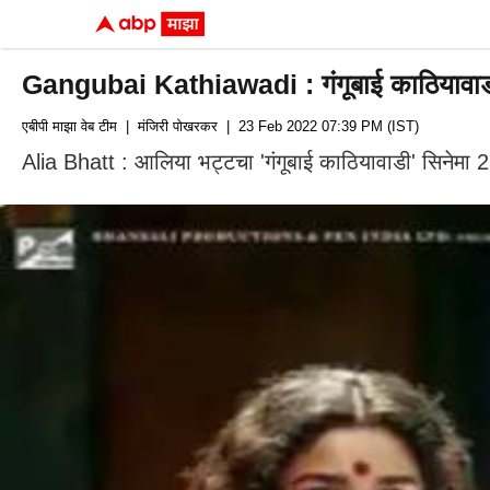
Gangubai Kathiawadi : गंगूबाई काठियावाडी सि
एबीपी माझा वेब टीम
| मंजिरी पोखरकर
| 23 Feb 2022 07:39 PM (IST)
Alia Bhatt : आलिया भट्टचा 'गंगूबाई काठियावाडी' सिनेमा 2