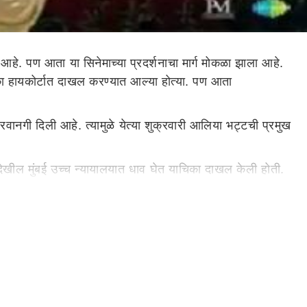
े. पण आता या सिनेमाच्या प्रदर्शनाचा मार्ग मोकळा झाला आहे.
चिका हायकोर्टात दाखल करण्यात आल्या होत्या. पण आता
वानगी दिली आहे. त्यामुळे येत्या शुक्रवारी आलिया भट्टची प्रमुख
देखील मुंबई उच्च न्यायालयात धाव घेत याचिका दाखल केली होती.
त्या. पण आता आलिया भट्ट् आणि अजय देवगण मुख्य भूमिकेत असलेला
चित्रपटात 'गंगूबाई'ची भूमिका साकारत आहे. गंगूबाईला तिच्याच
ूबाईंच्या आयुष्यातील प्रत्येक पैलूला स्पर्श करण्याचा प्रयत्न या