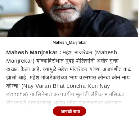
Mahesh_Manjrekar
Mahesh Manjrekar :
महेश मांजरेकर (Mahesh
Manjrekar) यांच्याविरोधात मुंबई पोलिसांनी अखेर गुन्हा
दाखल केला आहे. त्यामुळे महेश मांजरेकर यांच्या अडचणीत वाढ
झाली आहे. महेश मांजरेकरांच्या 'नाय वरनभात लोन्चा कोन नाय
कोन्चा' (Nay Varan Bhat Loncha Kon Nay
Koncha) या सिनेमात अल्पवयीन मुलांची लैंगिक मानसिकता
बीभत्सपणे दाखवल्याचा आरोप महेश मांजरेकरांवर करण्यात
आला होता.
आणखी वाचा
'नाय वरनभात लोन्चा कोन नाय कोन्चा' या सिनेमात लहान
मुलांच्या आक्षेपार्ह चित्रीकरणाप्रकरणी माहिम पोलिसांकडून