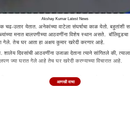
Akshay Kumar Latest News
क चढ-उतार येतात. अनेकांच्या वाटेला संघर्षाचा काळ येतो. बहुतांश
गळ्यांच्या मनात बालपणीच्या आठवणींना विशेष स्थान असते. बॉलिवूडच
लपण गेले. तेच घर आता हा अक्षय कुमार खरेदी करणार आहे.
. शालेय दिवसांची आठवणींना उजाळा देताना त्याने सांगितले की, त्य
लपण ज्या घरात गेले आहे तेच घर खरेदी करण्याच्या विचारात आहे.
 त्या दरम्यान, अक्षय कुमारला डॉन बॉस्कोच्या शाळेत जाऊन कसे वाटल
आणखी वाचा
या घराला भेट द्यायला आवडते. माझ्या लहानपणी आम्ही भाड्याच्या घरा
या इमारतीचा पुनर्विकास सुरू होणार आहे. मी आधीच मला संपूर्ण त
. लहानपणीच्या आठवणी खास असतात. माझं तिकडं असं कोणी नाही. पण,
ंची वाट पाहायचो. इमारतीजवळ एक पेरुचे झाड होते, आम्ही पेरू तोडाय