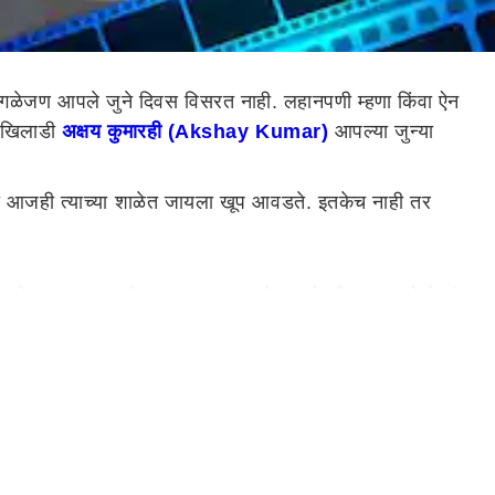
ी सगळेजण आपले जुने दिवस विसरत नाही. लहानपणी म्हणा किंवा ऐन
ा खिलाडी
अक्षय कुमारही (Akshay Kumar)
आपल्या जुन्या
ाला आजही त्याच्या शाळेत जायला खूप आवडते. इतकेच नाही तर
े? यावर उत्तर देताना अक्षय कुमारने म्हटले की, या मागचे नेमकं
त राहत होतो ज्याचे भाडे 500 रुपये होते.
िसरा मजला खरेदी करायचा आहे असे सांगितले आहे. लहानपणी मी
 मला आठवतं की माझे वडील 9 ते 6 या वेळेत कामाला जायचे.
चो. आजही ते झाड तिथे आहे असेही अक्षय कुमारने सांगितले.