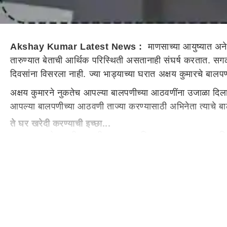
Akshay Kumar Latest News :
माणसाच्या आयुष्यात अने
तारुण्यात बेताची आर्थिक परिस्थिती असतानाही संघर्ष करतात. स
दिवसांना विसरला नाही. ज्या भाड्याच्या घरात अक्षय कुमारचे बा
अक्षय कुमारने नुकतेच आपल्या बालपणीच्या आठवणींना उजाळा दिला
आपल्या बालपणीच्या आठवणी ताज्या करण्यासाठी अभिनेता त्याचे बा
ते घर खरेदी करण्याची इच्छा...
अक्षय कुमारने नुकतीच रणवीर अल्लाहबादिया याला एक मुलाखत दिली.
कारण मला माहित नाही पण तिथे जाऊन बरे वाटते. मलाही माझ्या जुन्
आम्ही राहत असलेली इमारत आता पाडणार असल्याचे मला समजले. त्
तिथेच राहत होतो.
लहानपणीच्या आठवणीत रमायचे आहे...
अक्षय कुमारने ते घर खरेदी करण्यामागील कारणदेखील सांगितले
त्यांच्या परतीच्या वेळेत मी आणि बहीण खिडकीजवळ उभे राहून त्या