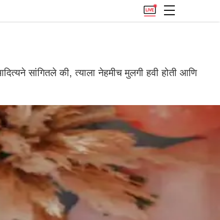
यने सांगितले की, त्याला नेहमीच मुलगी हवी होती आणि