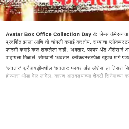
Avatar Box Office Collection Day 4:
जेम्स कॅमेरून
प्रदर्शित झाला आणि तो चांगली कमाई करतोय. सध्याचा ब्लॉकब
फारशी कमाई करू शकलेला नाही. 'अवतार: फायर अँड अ‍ॅशेस'नं आठव
पाहायला मिळालं. सोमवारी 'अवतार' ब्लॉकबस्टरपेक्षा खूपच मागे 
'अवतार' फ्रँचायझीमधील 'अवतार: फायर अँड अ‍ॅशेस' हा तिसरा सि
होण्यास थोडा वेळ लागेल, कारण आठवड्याच्या