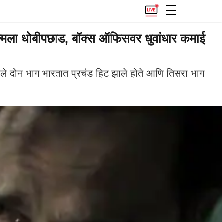
ल्मला धोबीपछाड, बॉक्स ऑफिसवर धुवांधार कमाई
े दोन भाग भारतात प्रचंड हिट झाले होते आणि तिसरा भाग