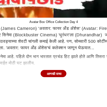
Avatar Box Office Collection Day 4
चा (James Cameron) 'अवतार: फायर अँड अ‍ॅशेस' (Avatar: Fire 
स्टर सिनेमा (Blockbuster Cinema) 'धुरंधर'ला (Dhurandhar) ज
ड्याच्या शेवटी चांगली कमाई केली आहे. पण, सोमवारी 500 कोटींच्य
पडला. 'अवतार: फायर अँड अ‍ॅशेस'चं कलेक्शन जाणून घेऊयात...
नेमा आहे. पहिले दोन भाग भारतात प्रचंड हिट झाले होते आणि तिसरा
 शेवटी सिनेमाच्या कमाईत मोठी घट झालीय.
आणखी वाचा