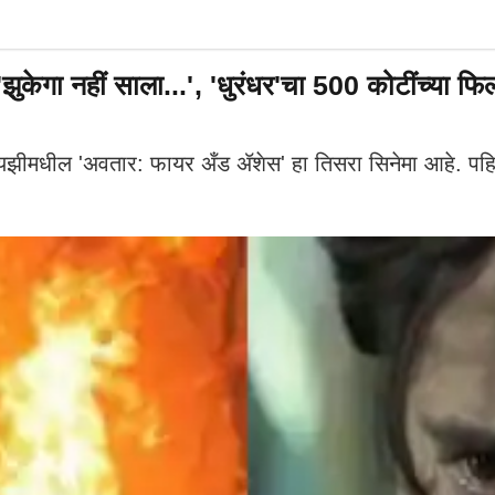
ा नहीं साला...', 'धुरंधर'चा 500 कोटींच्या फि
ीमधील 'अवतार: फायर अँड अ‍ॅशेस' हा तिसरा सिनेमा आहे. पहिल