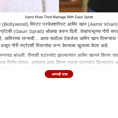
Aamir Khan Third Marriage With Gauri Spratt
 (Bollywood) मिस्टर परफेक्शनिस्ट आमिर खान (Aamir Khan) सध्
ी गौरी स्प्रॅटची (Gauri Spratt) ओळख करुन दिली. तेव्हापासूनच ग
हे, आमिरच्या लग्नाची... आता साठीला टेकलेला आमिर खान तिसऱ्यांदा 
सून गौरी स्प्रॅटशी तिसऱ्यांदा लग्न केल्याचा खुलासा केला आहे.
 लग्नगाठ बांधली. रीनाशी घटस्फोट झाल्यानंतर आमिर खाननं किरण राव
ाचा निर्णय घेतला. अशातच आता किरण रावला घटस्फोट दिल्यानंतर आम
ुन दिली. तसेच, आमिरनं अनेकदा गौरीसोबत तो सीरिअस रिलेशनशिपमध्य
आणखी वाचा
ी स्प्रॅटबाबत खुलासा केला आहे. तो म्हणाला की, "मी आणि गौरी एकम
त्र आहोत... लग्न एक अशी गोष्ट आहे की, मी गौरीशी माझ्या मनात लग
ल, तसतसा निर्णय घेईन..."
्नाबद्दल बोलला आहे. जेव्हा आमिर खानला गौरी स्प्रॅटसोबतच्या त्याच्या 