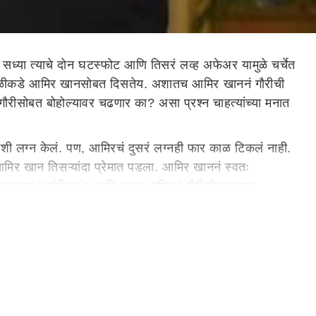
या त्याचे दोन घटस्फोट आणि तिसरं लव्ह अफेअर यामुळे चर्चेत
ौरी सगळीकडे आमिर खानसोबत दिसतेय. अशातच आमिर खाननं गौरीची
गौरीसोबत बोहोल्यावर चढणार का? असा प्रश्न चाहत्यांच्या मनात
शी लग्न केलं. पण, आमिरचं दुसरं लग्नही फार काळ टिकलं नाही.
िर खान तिसऱ्यांदा प्रेमात पडला. आमिर खाननं स्वतः
े असल्याचं सांगितलंय आणि आता आमिरनं गौरीसोबत लग्न
ेंकांबाबत खूपच सीरिअस आहोत... आम्ही एका कमिटेड स्पेसमध्ये
्न कधीच केलंय... मग आता आम्ही हे लग्न फॉर्मलाइज करणार की,
तिसऱ्या लग्नाबद्दल विचारलं गेलं, तेव्हा तो स्पष्टपणे म्हणाला की,