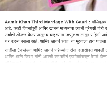
Aamir Khan Third Marriage With Gauri :
बॉलिवूडचा
आहे. काही दिवसांपूर्वी आमिर खाननं माध्यमांना त्याची प्रेयस
सर्वांशी ओळख केल्यापासूनच चाहत्यांना उत्सुकता लागून राहिली आ
घर करुन बसला आहे. आमिर खाननं स्वतः या मुद्द्याला हात घातला अ
साठीला टेकलेल्या आमिर खाननं पहिल्यांदा रीना दत्तासोबत आपली
आमिर आणि किरण यांनी आपसी सहमतीनं एकमेकांपासून वेगळं होण्य
मीडियासमोर आपली गर्लफ्रेंड गौरी स्प्रॅटची सर्वांना ओळख कर
करण्याबाबत वक्तव्य केलं आहे.
आमिर म्हणाला, गौरीशी तिसरं लग्न केलंय
आमिर खाननं इंडियन एक्सप्रेसला दिलेल्या मुलाखतीत बोलताना गौर
आहोत. आणि तुम्हाला माहितीये, आम्ही पार्टनर्स आहोत. आम्ही एक
नाही... हे असं काहीतरी आहे, ज्याबाबत मी जसजसा वेळ पुढे जाई
आमिर खान यापूर्वीही एका मुलाखतीत गौरी स्प्रॅटसोबतच्या त्याच्या लग