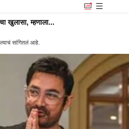
 खुलासा, म्हणाला...
याचं सांगितलं आहे.