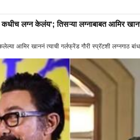
च लग्न केलंय'; तिसऱ्या लग्नाबाबत आमिर खानचा
आमिर खाननं त्याची गर्लफ्रेंड गौरी स्प्रॅटशी लग्नगाठ बांधल्