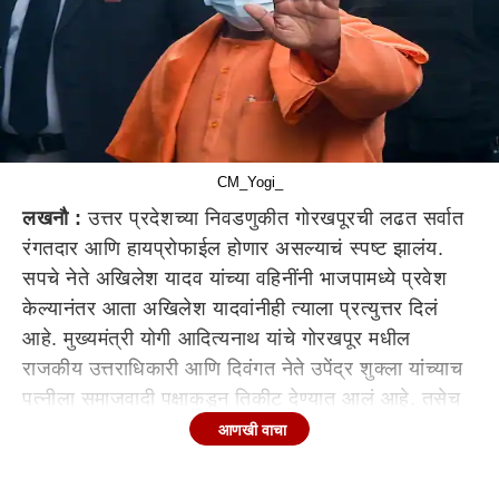
CM_Yogi_
लखनौ :
उत्तर प्रदेशच्या निवडणुकीत गोरखपूरची लढत सर्वात
रंगतदार आणि हायप्रोफाईल होणार असल्याचं स्पष्ट झालंय.
सपचे नेते अखिलेश यादव यांच्या वहिनींनी भाजपामध्ये प्रवेश
केल्यानंतर आता अखिलेश यादवांनीही त्याला प्रत्युत्तर दिलं
आहे. मुख्यमंत्री योगी आदित्यनाथ यांचे गोरखपूर मधील
राजकीय उत्तराधिकारी आणि दिवंगत नेते उपेंद्र शुक्ला यांच्याच
पत्नीला समाजवादी पक्षाकडून तिकीट देण्यात आलं आहे. तसेच
भीम आर्मीचे चंद्रशेखर आझाद देखील गोरखपूरच्या राजकीय
आणखी वाचा
रिंगणात उतरले आहेत.