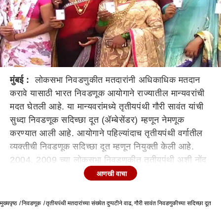
मुंबई :
लोकसभा निवडणुकीत मतदारांनी अधिकाधिक मतदान
करावे यासाठी भारत निवडणूक आयोगाने राज्यातील मान्यवरांची
मदत घेतली आहे. या मान्यवरांमध्ये तृतीयपंथी गौरी सावंत यांची
सुध्दा निवडणूक सदिच्छा दूत (ॲम्बेसेंडर) म्हणून नेमणूक
करण्यात आली आहे. आयोगाने पहिल्यांदाच तृतीयपंथी वर्गातील
व्यक्तीची निवडणूक सदिच्छा दूत म्हणून नियुक्ती केली आहे.
2004, 2009 च्या लोकसभा निवडणुकीत तृतीयपंथी अशी नोंद
नव्हती. सन 2014 च्या निवडणुकीदरम्यान पहिल्यांदाच पुरुष
आणखी वाचा
मतदार, महिला मतदारांबरोबरच तृतीयपंथी अशी तिसरी वर्गवारी
करण्यात आली होती. 2014 मध्ये या तिसऱ्या वर्गवारीमध्ये 918
मुख्यपृष्ठ
निवडणूक
तृतीयपंथी मतदारांच्या संख्येत दुप्पटीने वाढ, गौरी सावंत निवडणुकीच्या सदिच्छा दूत
मतदारांची नोंद करण्यात आली. पाच वर्षांनी करण्यात आलेल्या