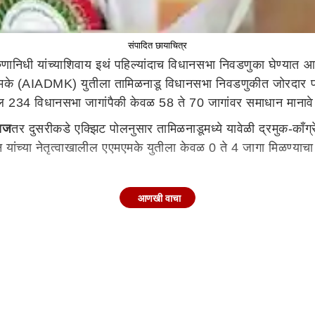
संपादित छायाचित्र
िधी यांच्याशिवाय इथं पहिल्यांदाच विधानसभा निवडणुका घेण्यात आल्
ीएमके (AIADMK) युतीला तामिळनाडू विधानसभा निवडणुकीत जोरदार पर
ल 234 विधानसभा जागांपैकी केवळ 58 ते 70 जागांवर समाधान मानावे ल
दाज
तर दुसरीकडे एक्झिट पोलनुसार तामिळनाडूमध्ये यावेळी द्रमुक-का
ांच्या नेतृत्वाखालील एएमएमके युतीला केवळ 0 ते 4 जागा मिळण्याच
णजेच 2016 च्या विधानसभा निवडणुकीत AIADMK आघाडीला 134 जागा म
आणखी वाचा
चा फटका बसताना दिसत आहे. तर डीएमके आघाडी 68 जागा जास्त घेत सत्
धानसभा निवडणुकीत सर्व पक्ष आपली ताकद वाढवण्यासाठी राज्यातील 
मके, पीटीएमके, पीबीके, एमआरएमके आणि टीएमसी आहेत. दुसरीकडे, द्
िंगणात होते.