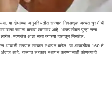
या. या दोघांच्या अनुपस्थितीत राज्यात निवडणूक अत्यंत चुरशीची
ाभवाचा सामना करावा लागणार आहे. भाजपसोबत पुन्हा सत्ता
ागेल. म्हणजेच आता सत्ता त्याच्या हातातून निसटेल.
ँग्रेस आघाडी राज्यात सरकार स्थापन करेल. या आघाडीला 160 ते
ा अंदाज आहे. राज्यात सरकार स्थापन करण्यासाठी कोणत्याही
िळाल्या होत्या तर DMK आघाडी केवळ 98 जागांवर मर्यादित
तेत येताना दिसत आहे. स्टालिन यांच्या नेतृत्वात राज्याची
राजकीय आघाडीमध्ये एकत्र आले. अण्णाद्रमुकने भाजपबरोबर युती
रमुकबरोबरच काँग्रेस, सीपीआय, सीपीएम, एमडीएमके, केएमडीके,