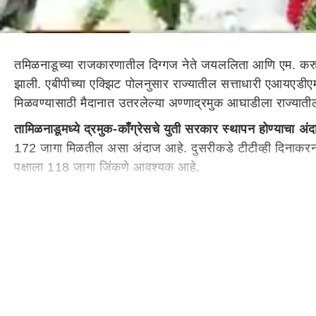
तमिळनाडूच्या राजकारणातील दिग्गज नेते जयललिता आणि एम. करुणान
झाली. एबीपीच्या एक्झिट पोलनुसार राज्यातील सत्ताधारी एआयएड
मिळवण्यासाठी मैदानात उतरलेल्या अण्णाद्रमुक आघाडीला राज्याती
तामिळनाडूमध्ये द्रमुक-काँग्रेसचे युती सरकार स्थापन होण्याचा अं
172 जागा मिळतील असा अंदाज आहे. दुसरीकडे टीटीव्ही दिनाकरन य
पक्षाला 118 जागा जिंकणे आवश्यक आहे.
कोणाला किती जागांचा फायदा
तामिळनाडूमध्ये मागच्या वेळी म्ह
होती. तर एक्झिट पोलनुसार यावेळी एआयएडीएमके युतीला 70 जागां
सत्ता जाणार आहे.
तामिळनाडू निवडणुकांमध्ये कोणाची कोणासोबत युती?
तामिळनाडू वि
केली आहे. त्यांच्यासमवेत पीएमके, टीएमएमके, पीडीके, एआयएमए
आययूएमएल, एमएमके, टीव्हीके, एटीपी आणि एआयएफबी निवडणूक र