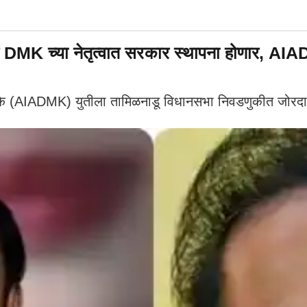
 DMK च्या नेतृत्वात सरकार स्थापना होणार, A
एमके (AIADMK) युतीला तामिळनाडू विधानसभा निवडणुकीत जोरद