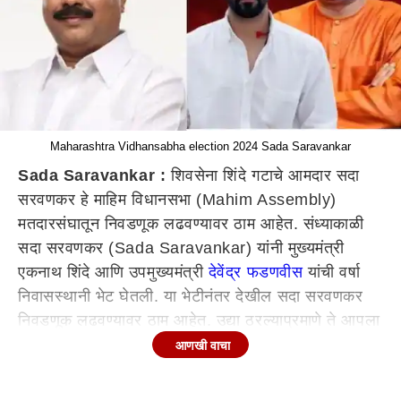
Maharashtra Vidhansabha election 2024 Sada Saravankar
Sada Saravankar :
शिवसेना शिंदे गटाचे आमदार सदा
सरवणकर हे माहिम विधानसभा (Mahim Assembly)
मतदारसंघातून निवडणूक लढवण्यावर ठाम आहेत. संध्याकाळी
सदा सरवणकर (Sada Saravankar) यांनी मुख्यमंत्री
एकनाथ शिंदे आणि उपमुख्यमंत्री
देवेंद्र फडणवीस
यांची वर्षा
निवासस्थानी भेट घेतली. या भेटीनंतर देखील सदा सरवणकर
निवडणूक लढवण्यावर ठाम आहेत. उद्या ठरल्याप्रमाणे ते आपला
उमेदवारी अर्ज भरणार आहेत.
आणखी वाचा
राज ठाकरे रात्री 11 ते 11:30 वाजता मुख्यमंत्र्यांची भेच
घेणार