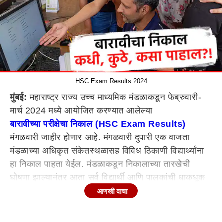
HSC Exam Results 2024
मुंबई:
महाराष्ट्र राज्य उच्च माध्यमिक मंडळाकडून फेब्रुवारी-
मार्च 2024 मध्ये आयोजित करण्यात आलेल्या
बारावीच्या परीक्षेचा निकाल (HSC Exam Results)
मंगळवारी जाहीर होणार आहे. मंगळवारी दुपारी एक वाजता
मंडळाच्या अधिकृत संकेतस्थळासह विविध ठिकाणी विद्यार्थ्यांना
हा निकाल पाहता येईल. मंडळाकडून निकालाच्या तारखेची
घोषणा झाल्यानंतर आता सर्व विद्यार्थी आणि पालकांची धाकधूक
वाढणार आहे. उद्याच्या निकालात काय होणार, याची उत्सुकता
आणखी वाचा
सर्वांना लागून राहिली आहे. विद्यार्थ्यांना उद्या दुपारी एक वाजता
ऑनलाईन पद्धतीने निकाल पाहता येईल. त्यानंतर