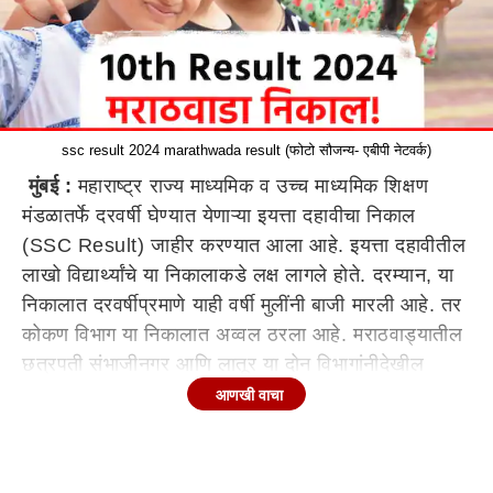
ssc result 2024 marathwada result (फोटो सौजन्य- एबीपी नेटवर्क)
मुंबई :
महाराष्ट्र राज्य माध्यमिक व उच्च माध्यमिक शिक्षण
मंडळातर्फे दरवर्षी घेण्यात येणाऱ्या इयत्ता दहावीचा निकाल
(SSC Result) जाहीर करण्यात आला आहे. इयत्ता दहावीतील
लाखो विद्यार्थ्यांचे या निकालाकडे लक्ष लागले होते. दरम्यान, या
निकालात दरवर्षीप्रमाणे याही वर्षी मुलींनी बाजी मारली आहे. तर
कोकण विभाग या निकालात अव्वल ठरला आहे. मराठवाड्यातील
छत्रपती संभाजीनगर आणि लातूर या दोन विभागांनीदेखील
यावेळी चांगली कामगिरी केली आहे.
आणखी वाचा
यंदाच्या परीक्षेत कोकण विभगाने मारली बाजी
इयत्ता दहावीच्या परीक्षेचा यंदाचा निकाल 95.81 टक्के लागला
आहे. एकूण नऊ विभागीय मंडळांपैकी कोकण विभागाचा निकाल