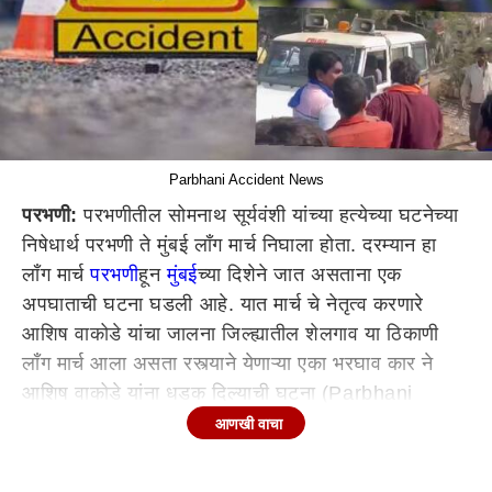
Parbhani Accident News
परभणी:
परभणीतील सोमनाथ सूर्यवंशी यांच्या हत्येच्या घटनेच्या
निषेधार्थ परभणी ते मुंबई लाँग मार्च निघाला होता. दरम्यान हा
लाँग मार्च
परभणी
हून
मुंबई
च्या दिशेने जात असताना एक
अपघाताची घटना घडली आहे. यात मार्च चे नेतृत्व करणारे
आशिष वाकोडे यांचा जालना जिल्ह्यातील शेलगाव या ठिकाणी
लाँग मार्च आला असता रस्त्याने येणाऱ्या एका भरघाव कार ने
आशिष वाकोडे यांना धडक दिल्याची घटना (Parbhani
Accident) घडलीय. ही धडक लागल्याने ते जखमी झाल्याचीही
आणखी वाचा
माहिती पुढे आली आहे. सध्या त्यांना तात्काळ रुग्णालयात दाखल
करण्यात आले आहे. मात्र सुदैवाने या अपघातात अन्य