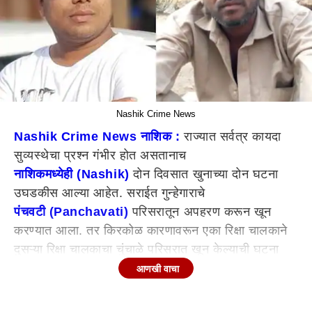
Nashik Crime News
Nashik Crime News नाशिक :
राज्यात सर्वत्र कायदा
सुव्यस्थेचा प्रश्न गंभीर होत असतानाच
नाशिकमध्येही (Nashik)
दोन दिवसात खुनाच्या दोन घटना
उघडकीस आल्या आहेत. सराईत गुन्हेगाराचे
पंचवटी (Panchavati)
परिसरातून अपहरण करून खून
करण्यात आला. तर किरकोळ कारणावरून एका रिक्षा चालकाने
दुसऱ्या रिक्षा चालकाचा चुंचाळे परिसरात खून केल्याची घटना
उघडकीस आली आहे. यामुळे
नाशिक
शहरात मोठी खळबळ
आणखी वाचा
उडाली आहे.