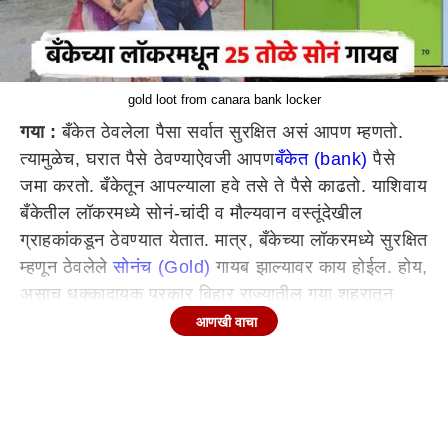
gold loot from canara bank locker
गया :
बँकेत ठेवलेला पैसा सर्वात सुरक्षित असं आपण म्हणतो.
त्यामुळेच, घरात पैसे ठेवण्याऐवजी आपण
बँकेत (bank)
पैसे
जमा करतो. बँकेतून आपल्याला हवे तसे ते पैसे काढतो. याशिवाय
बँकेतील लॉकरमध्ये सोनं-चांदी व मौल्यवान वस्तूंदेखील
ग्राहकांकडून ठेवण्यात येतात. मात्र, बँकेच्या लॉकरमध्ये सुरक्षित
म्हणून ठेवलेले
सोनंच (Gold)
गायब झाल्यावर काय होईल. होय,
असाच धक्कादायक प्रकार बिहार राज्यातील गया शहरातून
उघडकीस आला आहे. येथील कॅनरा बँकेत एका महिलेने ठेवलेले
आणखी वाचा
25 तोळे सोनं गायब झाल्याची धक्कादायक घटना घडली आहे.
येथील बाली गावात राहणाऱ्या वंदना कुमारी यांनी सिव्हील लाईन
पोलीस (Police)
ठाण्यात धाव घेत आपली आप बिती सांगितली.
कॅनर बँकेतील लॉकर सुविधा आपण 2018 मध्ये घेतली होती.