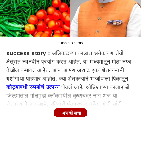
success story
success story :
अलिकडच्या काळात अनेकजण शेती
क्षेत्रात नवनवीन प्रयोग करत आहेत. या माध्यमातून मोठा नफा
देखील कमावत आहेत. आज आपण अशाट एका शेतकऱ्याची
यशोगाथा पाहणार आहोत, ज्या शेतकऱ्यांने भाजीपाला पिकातून
कोट्यावधी रुपयांचं उत्पन्न
घेतलं आहे. ओडिशाच्या कालाहांडी
जिल्ह्यातील गोलमुंडा ब्लॉकमधील कृष्णचंद्र नाग असं या
शेतकऱ्याचे नाव आहे. रविवारी पंतप्रधान नरेंद्र मोदी यांनी
त्यांच्या 'मन की बात' कार्यक्रमात कृष्णचंद्र यांचे कौतुक केले.
आणखी वाचा
आधुनिक कृषी तंत्र वापरण्यासाठी ओळखले जाणारे, कृष्ण चंद्र
16 एकर जमिनीवर टोमॅटो आणि इतर भाजीपाला पिकवतात.