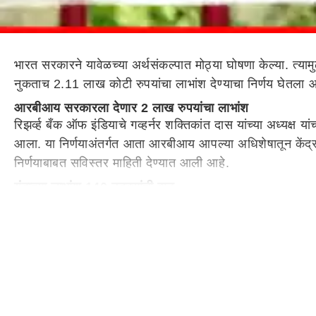
भारत सरकारने यावेळच्या अर्थसंकल्पात मोठ्या घोषणा केल्या. त्यामुळ
नुकताच 2.11 लाख कोटी रुपयांचा लाभांश देण्याचा निर्णय घेतला आ
आरबीआय सरकारला देणार 2 लाख रुपयांचा लाभांश
रिझर्व्ह बँक ऑफ इंडियाचे गव्हर्नर शक्तिकांत दास यांच्या अध्यक्ष यां
आला. या निर्णयाअंतर्गत आता आरबीआय आपल्या अधिशेषातून केंद्र स
निर्णयाबाबत सविस्तर माहिती देण्यात आली आहे.
यंदाच्या लाभांश 140 टक्क्यांची वाढ
आरबीआयने लाभांशाच्या रुपात केंद्र सरकारला दिलेली ही आतापर्
आरबीआयने केंद्राला 87 हजार 416 कोटी रुपये दिले होते. या तुल
वित्तीय तूट भरून काढण्यासाठी सरकारला होणार मदत
केंद्र सरकारने फेब्रुवारी महिन्यात आपला अर्थसंकल्प मांडला ह
अपेक्षा व्यक्त केली होती. मात्र सरकारच्या अपेक्षेच्या तुलनेत आर
केंद्र सरकार प्रयत्न करत आहे. असे असताना
आरबीआय
देऊ कर