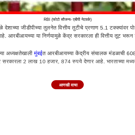
RBI (फोटो सौजन्य- एबीपी नेटवर्क)
े देशाच्या जीडीपीच्या तुलनेत वित्तीय तुटीचे प्रणाण 5.1 टक्क्यांवर पो
हे. आरबीआयच्या या निर्णयामुळे केंद्र सरकारला ही वित्तीय तूट भरू
च्या अध्यक्षतेखाली
मुंबई
त आरबीआयच्या केंद्रीय संचालक मंडळाची 608 वी
रकारला 2 लाख 10 हजार, 874 रुपये देणार आहे. भारताच्या मध्यवर्ती 
आणखी वाचा
यंतची सर्वोच्च रक्कम आहे. याआधी आरबीआयने 2018-19 मध्ये लाभांश 
नेत यंदा या लाभाशांत 140 टक्क्यांची वाढ झाली आहे.
ोता. या अर्थसंकल्पात आरबीआय तसेच सर्वजनिक क्षेत्रातील वित्तीय स
बीआयने सरकारला साधारण दुप्पट रक्कम लाभांश म्हणून दिली आहे. अर्थसंक
णारी ही रक्कम आता सरकारसाठी फार महत्त्वाची ठरणार आहे.