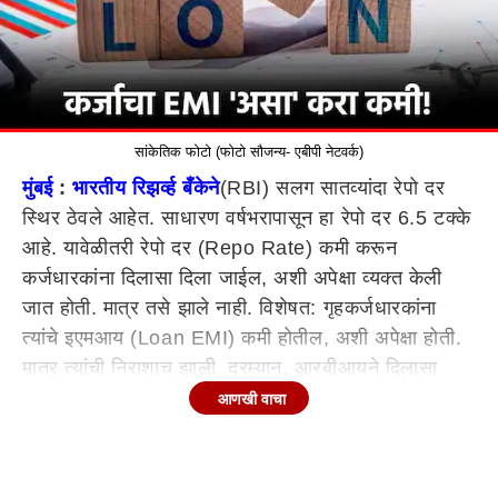
सांकेतिक फोटो (फोटो सौजन्य- एबीपी नेटवर्क)
मुंबई
:
भारतीय रिझर्व्ह बँकेने
(RBI) सलग सातव्यांदा रेपो दर
स्थिर ठेवले आहेत. साधारण वर्षभरापासून हा रेपो दर 6.5 टक्के
आहे. यावेळीतरी रेपो दर (Repo Rate) कमी करून
कर्जधारकांना दिलासा दिला जाईल, अशी अपेक्षा व्यक्त केली
जात होती. मात्र तसे झाले नाही. विशेषत: गृहकर्जधारकांना
त्यांचे इएमआय (Loan EMI) कमी होतील, अशी अपेक्षा होती.
मात्र त्यांची निराशाच झाली. दरम्यान, आरबीआयने दिलासा
दिलेला नसला तरी कर्जाचा, विशेषत: गृहकर्जाचा हफ्ता
आणखी वाचा
(ईएमआय) कमी करण्याचे वेगवेगळे पर्याय आहेत. तुम्ही या
पर्यायांची मदत घेऊन तुमचे ईएमाय कमी करू शकता.
ईएमआय कमी कसा करता येतो?