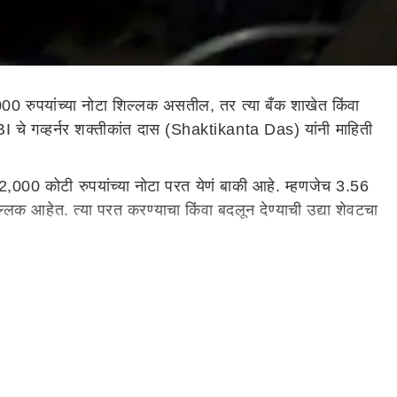
0 रुपयांच्या नोटा शिल्लक असतील, तर त्या बँक शाखेत किंवा
BI चे गव्हर्नर शक्तीकांत दास (Shaktikanta Das) यांनी माहिती
12,000 कोटी रुपयांच्या नोटा परत येणं बाकी आहे. म्हणजेच 3.56
लक आहेत. त्या परत करण्याचा किंवा बदलून देण्याची उद्या शेवटचा
 आहेत. जर 8 ऑक्टोबर 2023 पासून बँक आणि पोस्ट ऑफिसमध्ये
देशातील अनेक राज्यांमध्ये आरबीआयची इश्यू ऑफिसेस आहेत जिथे या
ा जमा कराव्यात. या अंतर्गत, एक्सचेंजसाठी 20,000 रुपयांची
कतात. जर तुम्हाला भारतातील बँक खात्यात पैसे जमा करायचे