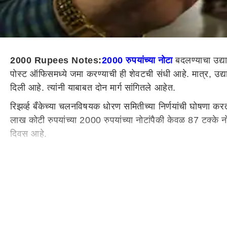
2000 Rupees Notes:
2000 रुपयांच्या नोटा
बदलण्याचा उद्य
पोस्ट ऑफिसमध्ये जमा करण्याची ही शेवटची संधी आहे. मात्र, उद्
दिली आहे. त्यांनी याबाबत दोन मार्ग सांगितले आहेत.
रिझर्व्ह बँकेच्या चलनविषयक धोरण समितीच्या निर्णयांची घोषणा 
लाख कोटी रुपयांच्या 2000 रुपयांच्या नोटांपैकी केवळ 87 टक्के 
दिवस आहे.
7 ऑक्टोबर 2023 नंतर 2000 रुपयांच्या नोटा परत करायच्या असत
2000 रुपयांच्या नोटा जमा किंवा बदलल्या जाणार नाहीत, तर तुमच
2000 रुपयांच्या नोटा जमा केल्या जाऊ शकतात.
पहिली पद्धत
ज्या लोकांकडे 2000 रुपयांच्या नोटा आहेत, त्यांनी RBI च्या 19 क
मर्यादा आहे. म्हणजेच सामान्य लोक किंवा संस्था या 19 आरबीआय ज