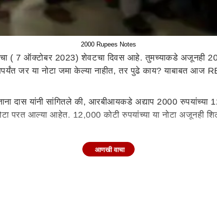
2000 Rupees Notes
ाचा ( 7 ऑक्टोबर 2023) शेवटचा दिवस आहे. तुमच्याकडे अजूनही 200
यापर्यंत जर या नोटा जमा केल्या नाहीत, तर पुढे काय? याबाबत आज R
करताना दास यांनी सांगितले की, आरबीआयकडे अद्याप 2000 रुपयांच्या 
नोटा परत आल्या आहेत. 12,000 कोटी रुपयांच्या या नोटा अजूनही शिल्
ील तर RBI चे गव्हर्नर शक्तीकांत दास यांनी दोन मार्ग सांगितले
आणखी वाचा
्याकडे 2 मार्ग आहेत. याबाबत बोलताना शक्तीकांत दास म्हणाले की, 
ार्यालयांना भेट देऊन या 2000 रुपयांच्या नोटा बदलून घ्याव्यात किंव
ारी कार्यालयांमध्ये एका वेळी फक्त 20,000 रुपयांच्या नोटा बदलू श