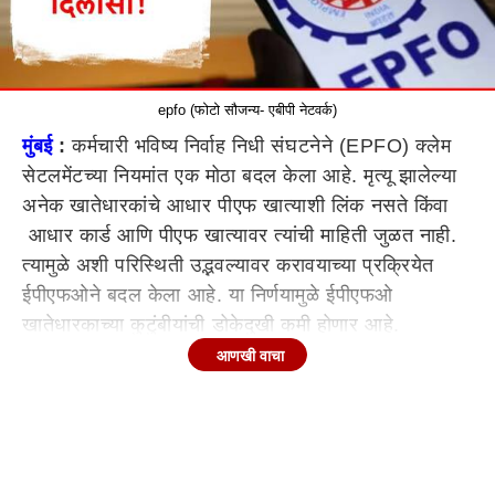
epfo (फोटो सौजन्य- एबीपी नेटवर्क)
मुंबई
:
कर्मचारी भविष्य निर्वाह निधी संघटनेने (EPFO) क्लेम
सेटलमेंटच्या नियमांत एक मोठा बदल केला आहे. मृत्यू झालेल्या
अनेक खातेधारकांचे आधार पीएफ खात्याशी लिंक नसते किंवा
आधार कार्ड आणि पीएफ खात्यावर त्यांची माहिती जुळत नाही.
त्यामुळे अशी परिस्थिती उद्भवल्यावर करावयाच्या प्रक्रियेत
ईपीएफओने बदल केला आहे. या निर्णयामुळे ईपीएफओ
खातेधारकाच्या कुटुंबीयांची डोकेदुखी कमी होणार आहे.
आणखी वाचा
कुटुंबीयांना पीएफची रक्कम मिळण्यात अनेक अडचणी
आता पीएफ खातेधारकाचे नॉमिनी खातेधारकाच्या आधार
डिटेल्सशिवायदेखील पीएफची रक्कम मिळवू शकतात.
ईपीएफओने नुकतेच एक सर्क्यूलर जारी केले होते. ईपीएफओच्या
म्हणण्यानुसार ईपीएफ सदस्याचा मृत्यू झाल्यानंतर प्रांत