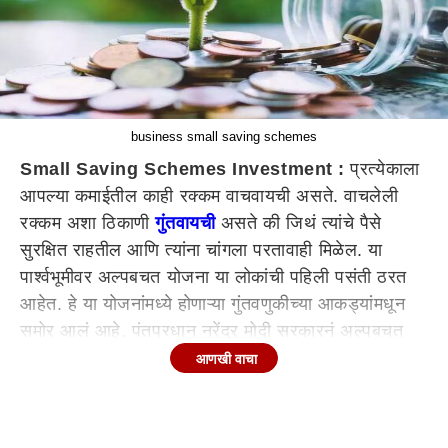
business small saving schemes
Small Saving Schemes Investment :
प्रत्येकाला
आपल्या कमाईतील काही रक्कम वाचवायची असते. वाचलेली
रक्कम अशा ठिकाणी
गुंतवायची
असते की जिथं त्यांचे पैसे
सुरक्षित राहतील आणि त्यांना चांगला परतावाही मिळेल. या
पार्श्वभूमीवर अल्पबचत योजना या लोकांची पहिली पसंती ठरत
आहेत. हे या योजनांमध्ये होणाऱ्या गुंतवणुकीच्या आकड्यांमधून
समोर आलं आहे. पंतप्रधान नरेंद्र मोदी सरकारनं अल्पबचत
योजनांबाबत उचललेल्या पावलांचा मोठा परिणाम दिसून येत आहे.
आणखी वाचा
ज्येष्ठांसाठी चालवल्या जाणार्‍या योजनांमधील गुंतवणुकीत
दिवसेंदिवस वाढ होताना दिसत आहे.
मागील वर्षीच्या तुलनेत यंदा गुंतवणुकीत मोठी वाढ