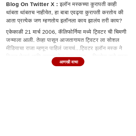
Blog On Twitter X
:
इलॉन मस्कच्या कुरापती काही
थांबता थांबतच नाहीयेत, हा बाबा एवढ्या कुरापती करतोय की
आता प्रत्येक जण म्हणतोय इलॉनला काय झालंय तरी काय?
एकेकाळी 21 मार्च 2006, कॅलिफोर्निया मध्ये ट्विटर ची चिमणी
जन्माला आली. तेव्हा पासून आजतागायत ट्विटर ला सोशल
मीडियाचा राजा म्हणून पाहिलं जायचं...ट्विटर इलॉन मस्क ने
विकत घेतलं आणि बट्ट्याबोळ सुरू झाला... कित्येक राडे मस्क
आणखी वाचा
ने घालून ठेवले, आणि त्यातच आता ट्विटर चा लोगोच नाही तर
त्याच्या डोमेन मध्येही बदल पाहायला मिळत आहे..
रॉकेट प्रोजेक्ट Space X, Star Link असो किंवा Chat
GPT ला टक्कर देणारं X AI इतकंच काय तर इलोन ने
स्वतःच्या मुलांचं नाव देखील X वरूनच ठेवलंय 'X A12'. असलं
भलतच नाव कोणी ठेवायचा विचार देखील करणार नाही. एवढंच
नाही तर 1999 मध्ये एक्स डॉट कॉम ही बँकिंग क्षेत्राशी संबंधित
वेबसाईट सुरु केली होती, जे पुढं सोबत Paypal म्हणून
ओळखलं गेली, गेल्या वर्षी 27 ऑक्टोबर 2022 ला ट्विटर