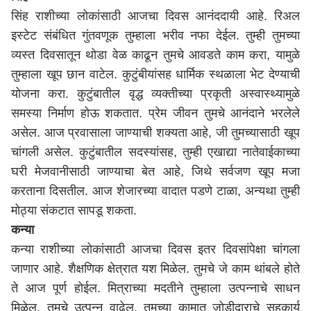
सिंह राशीच्या लोकांसाठी आजचा दिवस आनंददायी आहे. रिअल
इस्टेट संबंधित गुंतवणूक तुम्हाला भरीव नफा देईल. तुम्ही तुमच्या
व्यस्त दिवसातून थोडा वेळ काढून तुमचे आवडते काम करा, यामुळे
तुम्हाला खूप छान वाटेल. कुटुंबीयांसह धार्मिक स्थळाला भेट देण्याची
योजना करा. कुटुंबातील वृद्ध व्यक्तीच्या प्रकृती अस्वास्थ्यामुळे
समस्या निर्माण होऊ शकतात. प्रेम जीवन तुमचे आनंदाने भरलेले
असेल. आज प्रवासाला जाण्याची शक्यता आहे, जी तुमच्यासाठी खूप
चांगली असेल. कुटुंबातील सदस्यांसह, तुम्ही एखाद्या नातेवाईकाच्या
घरी मेजवानीसाठी जाण्याचा बेत आहे, जिथे सर्वजण खूप मजा
करताना दिसतील. आज शेजारच्या वादात पडणे टाळा, अन्यथा तुम्ही
मोठ्या संकटात सापडू शकता.
कन्या
कन्या राशीच्या लोकांसाठी आजचा दिवस इतर दिवसांपेक्षा चांगला
जाणार आहे. शैक्षणिक क्षेत्रात यश मिळेल. तुमचे जे काम थांबले होते
ते आज पूर्ण होईल. मित्राच्या मदतीने तुम्हाला उत्पन्नाचे साधन
मिळेल. तुमचे उत्पन्न वाढेल. तुमच्या कामात जोडीदाराचे सहकार्य