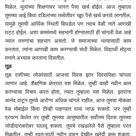
मिळेल. मुलांच्या शिक्षणावर जास्त पैसा खर्च होईल. आज तुम्हाला
तुमच्या आई किंवा वडिलांच्या तब्येतीवर खूप पैसे खर्च करावे लागतील,
यामुळे तुमची आर्थिक स्थिती बिघडेल पण त्याच वेळी नाते आणखी
घट्ट होईल. अशा कामांमध्ये सहभागी होण्यासाठी ही चांगली वेळ आहे
ज्यात तरुणांचा सहभाग असतो. जे समाजाच्या भल्यासाठी काम
करतात, त्यांना आणखी काम करण्याची संधी मिळेल. विद्यार्थी मोठ्या
मनाने अभ्यास करताना दिसतील.
तूळ
तूळ राशीच्या लोकांसाठी आजचा दिवस इतर दिवसांपेक्षा चांगला
जाणार आहे. शैक्षणिक क्षेत्रात यश मिळेल. तुम्ही काही नवीन काम
करण्याचा विचार करत होता, त्यात तुम्हाला यश मिळेल. इतरांना
आनंद वाटून तुमचे आरोग्य अधिक चांगले राहील. आज तुमचा मोकळा
वेळ मोबाईल किंवा टीव्ही पाहण्यात वाया जाऊ शकतो. जर तुम्ही
प्रयत्न केलेत तर तुम्ही तुमच्या आयुष्यातील सर्वोत्तम दिवस तुमच्या
जोडीदाराबरोबर घालवू शकता. तुमचे रखडलेले पैसे तुम्हाला परत
मिळतील. तुम्ही स्वतःसाठी नवीन वाहन देखील खरेदी करू शकता.