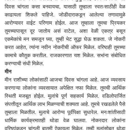
दिवस चांगला कसा बनवायचा, यासाठी तुम्हाला स्वतःसाठीही वेळ
काढायला शिकले पाहिजे. जोडीदाराकडून आलेल्या तणावामुळे
आरोग्यावर वाईट परिणाम होईल. आज तुम्हाला तुमचा प्रियकर
तुमच्यापासून दूर जातोय असं वाटेल, अशा वेळी एकत्र बसून
एकमेकांचे मन समजून घ्या, तुम्ही भेट सुद्धा घेऊ शकता. जे नोकरी
करत आहेत, त्यांना नवीन नोकरीची ऑफर मिळेल. वरिष्ठही तुमच्या
कामाचे कौतुक करतील. राजकारणात यश मिळेल. सभांना संबोधित
करण्याची संधी मिळेल.
मीन
मीन राशीच्या लोकांसाठी आजचा दिवस चांगला आहे. आज व्यवसाय
करणाऱ्या लोकांना व्यवसायात अपेक्षित नफा मिळेल. तुमची आर्थिक
स्थिती मजबूत होईल. मुलांचे पूर्ण सहकार्य मिळेल. वडिलोपार्जित
संपत्तीतून आर्थिक लाभ मिळण्याची शक्यता आहे. तुमचे रखडलेले पैसे
तुम्हाला मिळतील. मुलाचे आरोग्य पूर्वीपेक्षा सुधारेल. मनःशांतीसाठी
धार्मिक कार्यक्रमातही थोडा वेळ घालवा. नोकरदार लोकांना
वरिष्ठांकडून चांगली बातमी ऐकायला मिळेल. तुम्ही मुलांसोबत थोडा