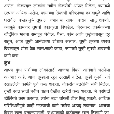
असेल. नोकरदार लोकांना नवीन नोकरीची ऑफर मिळेल, ज्यामध्ये
उत्पन्न अधिक असेल. कामाच्या ठिकाणी वरिष्ठांच्या दबावामुळे आणि
घरातील कलहामुळे तुम्हाला तणावाचा सामना करावा लागू शकतो,
ज्यामुळे कामावर तुमची एकाग्रता बिघडेल. प्रियकर एकमेकांच्या
कौटुंबिक भावना समजून घेतील. पैसा, प्रेम आणि कुटुंबापासून दूर
राहून, आज तुम्ही आनंदाच्या शोधात असाल. तुम्ही तुमच्या व्यस्त
दिवसातून थोडा वेळ स्वतःसाठी काढा, ज्यामध्ये तुम्ही तुमची आवडती
कामे करा.
कुंभ
आपण कुंभ राशीच्या लोकांसाठी आजचा दिवस आनंदाने भरलेला
असणार आहे. आज तुम्हाला खूप उत्साही वाटेल. तुम्ही तुमची सर्व
रखडलेली कामेही पूर्ण करू शकता. नोकरीत बढतीची संधी मिळेल.
तुम्ही स्वतःसाठी नवीन वाहन देखील खरेदी करू शकता. जे प्रॉपर्टी
डीलिंगचे काम करतात, त्यांना उद्या चांगली डील मिळू शकते. आर्थिक
परिस्थितीमुळे काही महत्त्वाची कामे मध्येच अडकू शकतात. आजचा
दिवस खास बनवण्यासाठी, संध्याकाळी कुटुंबासह छान ठिकाणी जा.