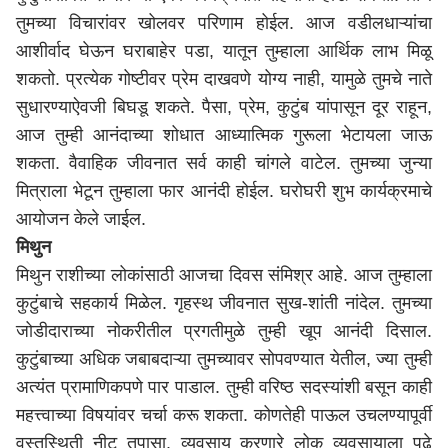
तुमच्या विचारांवर खोलवर परिणाम होईल. आज वडीलधाऱ्यांचा
आशीर्वाद घेऊन घराबाहेर पडा, यातून तुम्हाला आर्थिक लाभ मिळू
शकतो. प्रत्येक गोष्टीवर प्रेम दाखवणे योग्य नाही, यामुळे तुमचे नाते
सुधारण्याऐवजी बिघडू शकते. पैसा, प्रेम, कुटुंब यांपासून दूर राहून,
आज तुम्ही आनंदाच्या शोधात आध्यात्मिक गुरूला भेटायला जाऊ
शकता. वैवाहिक जीवनात सर्व काही चांगले वाटेल. तुमच्या जुन्या
मित्राला भेटून तुम्हाला फार आनंदी होईल. घरोघरी शुभ कार्यक्रमाचे
आयोजन केले जाईल.
मिथुन
मिथुन राशीच्या लोकांसाठी आजचा दिवस संमिश्र आहे. आज तुम्हाला
कुटुंबाचे सहकार्य मिळेल. गृहस्थ जीवनात सुख-शांती नांदेल. तुमच्या
जोडीदाराच्या नोकरीतील प्रगतीमुळे तुम्ही खूप आनंदी दिसाल.
कुटुंबाच्या अधिक जबाबदाऱ्या तुमच्यावर सोपवण्यात येतील, ज्या तुम्ही
अत्यंत प्रामाणिकपणे पार पाडाल. तुम्ही वरिष्ठ सदस्यांशी बसून काही
महत्त्वाच्या विषयांवर चर्चा करू शकता. कोणतेही पाऊल उचलण्यापूर्वी
वस्तुस्थिती नीट तपासा. व्यवसाय करणारे लोक व्यवसायाला पुढे