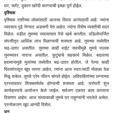
घर, फ्लॅट, दुकान खरेदी करण्याची इच्छा पूर्ण होईल.
वृश्चिक
वृश्चिक राशीच्या लोकांसाठी आजचा दिवस आनंददायी आहे. ज्यांना
व्यवसाय पुढे नेण्यात अडचणी येत आहेत, त्यांना विशेष व्यक्तीची मदत
मिळेल. वडील तुमच्या व्यवसायात पैसे खर्च करतील. वडिलोपार्जित
संपत्तीतून आर्थिक लाभ मिळण्याची शक्यता आहे. तुमच्या तब्येतीत
चढ-उतार असतील. तुमच्या काही वाईट सवयीमुळे तुमचे पालक
तुमच्यावर नाराज असतील. कुटुंबाचे सहकार्य मिळेल. बदलत्या
हवामानामुळे मुलांच्या तब्येतीत चढ-उतार होतील. जे गेल्या काही
दिवसांपासून खूप व्यस्त आहेत, त्यांना आज स्वतःसाठी मोकळा वेळ
मिळू शकेल. तुमचे प्रेम जीवन चांगले होईल. अविवाहितांच्या लग्नाच्या
प्रस्तावावर शिक्कामोर्तब होण्याची शक्यता आहे. घरोघरी शुभ
कार्यक्रमाचे आयोजन केले जाईल. सर्वजण एकत्र काम करताना
दिसणार आहेत. आज संध्याकाळी तुमचे घर पाहुण्यांनी भरलेले असेल.
प्रत्येकजण खूप आनंदी दिसेल.
धनु