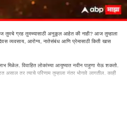
तुमचे ग्रह तुमच्यासाठी अनुकूल आहेत की नाही? आज तुम्हाला
ा दिवस व्यवसाय, आरोग्य, नातेसंबंध आणि प्रेमासाठी किती खास
लाभ मिळेल. विवाहित लोकांच्या आयुष्यात नवीन पाहुणा येऊ शकतो.
 करत असाल तर त्याचे परिणाम तुम्हाला नंतर भोगावे लागतील. काही
ला बऱ्याच अंशी आराम मिळेल. जर तुम्हाला कोणतीही शारीरिक
े स्रोत वाढले तर ते तुम्हाला आनंद देईल. तुमचा एक जुना मित्र