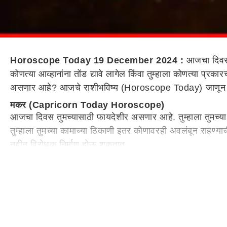
Horoscope Today 19 December 2024 :
आजचा दिवस क
कोणत्या आव्हानांना तोंड द्यावे लागेल किंवा तुम्हाला कोणत्या प
असणार आहे? आजचे राशीभविष्य (Horoscope Today) जाणून घ
मकर (Capricorn Today Horoscope)
आजचा दिवस तुमच्यासाठी फायदेशीर असणार आहे. तुम्हाला तुमच्या ग
तुम्हाला तुमच्या कामाच्या ठिकाणी इतर कोणावरही अवलंबून राहण्याच
नवीन विरोधक निर्माण होऊ शकतात.
कुंभ (Aquarius Today Horoscope)
आजचा दिवस कुंभ राशीच्या लोकांसाठी सुख-सुविधांमध्ये वाढ करणार
समस्या येत असेल तर ती देखील दूर होऊ शकते. प्रेम जीवन जगणारे 
खूप दिवसांनी भेटायला येईल. जर तुमच्यावर आधी काही कर्ज असेल
मीन (Pisces Today Horoscope)