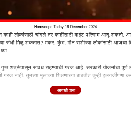
Horoscope Today 19 December 2024
ाही लोकांसाठी चांगले तर काहींसाठी वाईट परिणाम आणू शकतो. आज 
्रकारच्या संधी मिळू शकतात? मकर, कुंभ, मीन राशीच्या लोकांसाठी आजच
्या...
ुप्त शत्रूंपासून सावध राहण्याची गरज आहे. सरकारी योजनांचा पूर्ण 
ी गरज नाही. तुमच्या मुलाच्या शिक्षणाच्या बाबतीत तुम्ही हलगर्जीपणा
आणखी वाचा
 आहे. तुमच्या कौटुंबिक जीवनात सुरू असलेल्या समस्यांपासून तुम्हा
लोक त्यांच्या जोडीदारासोबत आनंदी वेळ घालवतील. तुमच्या उत्पन्नाच
 तर तेही बऱ्याच प्रमाणात साफ होईल.