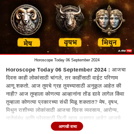
Horoscope Today 06 September 2024
Horoscope Today 06 September 2024 :
आजचा
दिवस काही लोकांसाठी चांगले, तर काहींसाठी वाईट परिणाम
आणू शकतो. आज तुमचे ग्रह तुमच्यासाठी अनुकूल आहेत की
नाही? आज तुम्हाला कोणत्या आव्हानांना तोंड द्यावे लागेल किंवा
तुम्हाला कोणत्या प्रकारच्या संधी मिळू शकतात? मेष, वृषभ,
मिथुन राशीच्या लोकांसाठी आजचा दिवस व्यवसाय, आरोग्य,
नातेसंबंध आणि प्रेमासाठी किती खास असणार आहे? आजचे
राशीभविष्य
(Horoscope Today)
जाणून घ्या...
आणखी वाचा