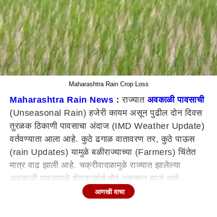
Maharashtra Rain Crop Loss
Maharashtra Rain News
:
राज्यात
अवकाळी पावसाची
(Unseasonal Rain) हजेरी कायम असून पुढील दोन दिवस
तुरळक ठिकाणी पावसाचा अंदाज (IMD Weather Update)
वर्तवण्याता आला आहे. कुठे ढगाळ वातावरण तर, कुठे पाऊस
(rain Updates) यामुळे बळीराज्याच्या (Farmers) चिंतेत
मात्र वाढ झाली आहे. चक्रीवादळामुळे राज्यात झालेल्या
अवकाळी पावसामुळे शेतकऱ्यांचं मोठं नुकसान झालं आहे.
हातातोंडाशी आलेला घास पावसानं हिरावून घेतला आहे.
आणखी वाचा
काढणीला आलेली पिकं अवकाळी पावसामुळे वाया गेली आहे.