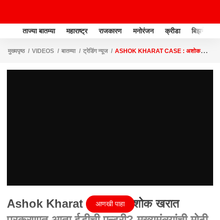
ताज्या बातम्या
महाराष्ट्र
राजकारण
मनोरंजन
क्रीडा
बिझनेस
मुख्यपृष्ठ
VIDEOS
बातम्या
ट्रेडिंग न्यूज
ASHOK KHARAT CASE : अशोक
खरात प्रकरणात आता ईडीची एन्ट्री? मुख्यमंत्र्यांची मोठी घोषणा
Ashok Kharat Case : अशोक खरात
आणखी पाहा
प्रकरणात आता ईडीची एन्ट्री? मुख्यमंत्र्यांची मोठी