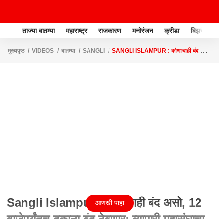
ताज्या बातम्या
महाराष्ट्र
राजकारण
मनोरंजन
क्रीडा
बिझनेस
मुख्यपृष्ठ
VIDEOS
बातम्या
SANGLI
SANGLI ISLAMPUR : कोणाचाही बंद असो,
12 वाजेपर्यंतच दुकाना बंद ठेवणार; व्यापारी महासंघाचा निर्णय
Sangli Islampur : कोणाचाही बंद असो, 12
आणखी पाहा
वाजेपर्यंतच दुकाना बंद ठेवणार; व्यापारी महासंघाचा