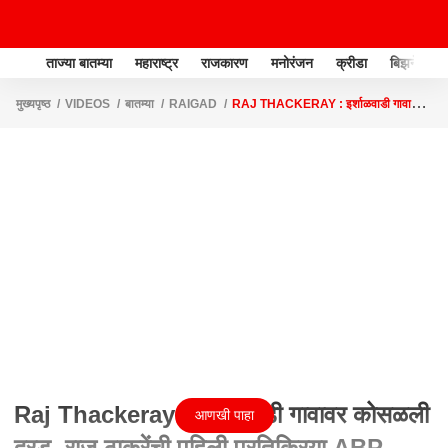
ताज्या बातम्या
महाराष्ट्र
राजकारण
मनोरंजन
क्रीडा
बिझनेस
मुख्यपृष्ठ
VIDEOS
बातम्या
RAIGAD
RAJ THACKERAY : इर्शाळवाडी गावावर
कोसळली दरड, राज ठाकरेंची पहिली प्रतिक्रिया ABP MAJHA
Raj Thackeray : इर्शाळवाडी गावावर कोसळली
आणखी पाहा
दरड, राज ठाकरेंची पहिली प्रतिक्रिया ABP