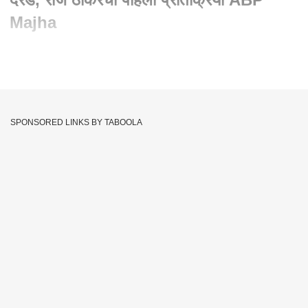
Majha
Written By :
abp majha web team
20 Jul 2023 03:13 PM (IST)
Raj Thackeray : इर्शाळवाडी गावावर कोसळली दरड, राज ठाकरेंची
पहिली प्रतिक्रिया ABP Majha
SPONSORED LINKS BY TABOOLA
Raigad
CM Eknath Shinde
Maharashtra
Tags :
Khalapur
Irshalwadi
Irshalgad Landslide
Irshalwadi Landslide
Irshalgad
JOIN US ON
Whatsapp
Telegram