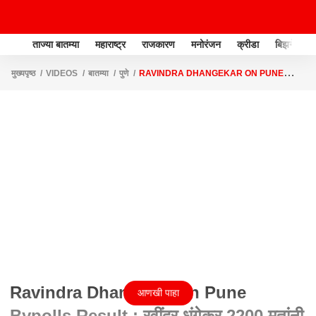
ताज्या बातम्या
महाराष्ट्र
राजकारण
मनोरंजन
क्रीडा
बिझनेस
मुख्यपृष्ठ
VIDEOS
बातम्या
पुणे
RAVINDRA DHANGEKAR ON PUNE
BYPOLLS RESULT : रवींद्र धंगेकर 2200 मतांनी आघाडीवर
Ravindra Dhangekar on Pune
आणखी पाहा
Bypolls Result : रवींद्र धंगेकर 2200 मतांनी