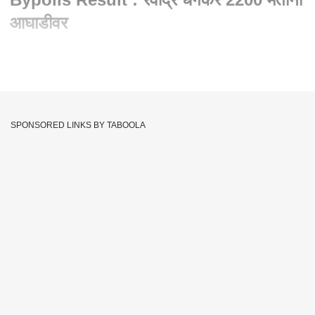
आघाडीवर
Written By :
abp majha web team
02 Mar 2023 09:32 AM (IST)
पुण्यातील कसबा पेठ आणि चिंचवड पोटनिवडणुकीचा आज निकाल लागणार
आहे... थोड्याच वेळात मतमोजणीला सुरुवात होतेय... कसब्यात भाजपच्या
SPONSORED LINKS BY TABOOLA
हेमंत रासने विरुद्ध कॉंग्रेसचे रविंद्र धंगेकर अशी थेट लढत आहे... तर
चिंचवडमध्ये भाजपच्या अश्विनी जगताप, राष्ट्रवादीचे नाना काटे तर अपक्ष
उमेदवार राहुल कलाटे अशी तिरंगी लढत आहे... या निवडणुकीच्या निमित्तानं
दिग्गजांची प्रतिष्ठा पणाला लागली आहे... भाजप उमेदवाराच्या प्रचारासाठी
केंद्रीय मंत्र्यांपासून ते राज्याचे मुख्यमंत्री, उपमुख्यमंत्री प्रचारात उतरले
होते. तर, दुसरीकडे महाविकास आघाडीच्या अनेक दिग्गज नेत्यांनी प्रचारात
सहभाग घेतला होता... त्यामुळे आज मतपेट्यांमधून कोण बाजी मारणार याकडे
राज्याचे लक्ष लागले आहे.
Abhijeet Bichukle
Ravindra Dhangekar
Tags :
Hemant Rasane
Ashwini Jagtap
Rahul Kalate