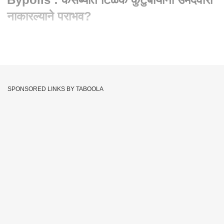
नाकारल्याने पराभव?
Written By :
abp majha web team
02 Mar 2023 03:13 PM (IST)
पुण्यातील कसबा पेठ आणि चिंचवड पोटनिवडणुकीचा आज निकाल जाहीर ...
कसब्यात भाजपच्या हेमंत रासने विरुद्ध कॉंग्रेसचे रविंद्र धंगेकर अशी थेट
SPONSORED LINKS BY TABOOLA
लढत होती. तर चिंचवडमध्ये भाजपच्या अश्विनी जगताप, राष्ट्रवादीचे नाना
काटे तर अपक्ष उमेदवार राहुल कलाटे अशी तिरंगी लढत होती. या
निवडणुकीच्या निमित्तानं दिग्गजांची प्रतिष्ठा पणाला लागली होती. भाजप
उमेदवाराच्या प्रचारासाठी केंद्रीय मंत्र्यांपासून ते राज्याचे मुख्यमंत्री,
उपमुख्यमंत्री प्रचारात उतरले होते. तर, दुसरीकडे महाविकास आघाडीच्या
अनेक दिग्गज नेत्यांनी प्रचारात सहभाग घेतला होता... त्यामुळे आज
मतपेट्यांमधून कोण बाजी मारणार याकडे राज्याचे लक्ष लागले होते.
Abhijeet Bichukle
Kunal Tilak
Tags :
Ravindra Dhangekar
Shailesh Tilak
Hemant Rasane
Ashwini Jagtap
Rahul Kalate
Pune Bypolls Election