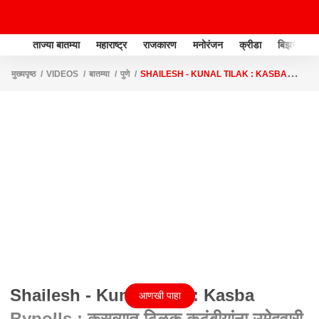
ताज्या बातम्या
महाराष्ट्र
राजकारण
मनोरंजन
क्रीडा
बिझनेस
मुख्यपृष्ठ
VIDEOS
बातम्या
पुणे
SHAILESH - KUNAL TILAK : KASBA
BYPOLLS : कसब्यात टिळक कुटुंबीयांना उमेदवारी नाकारल्याने पराभव?
Shailesh - Kunal Tilak : Kasba
आणखी पाहा
Bypolls : कसब्यात टिळक कुटुंबीयांना उमेदवारी