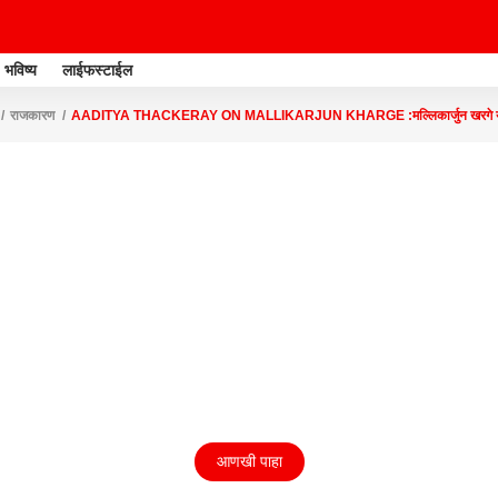
भविष्य
लाईफस्टाईल
राजकारण
AADITYA THACKERAY ON MALLIKARJUN KHARGE :मल्लिकार्जुन खरगे यांचं अ
आणखी पाहा