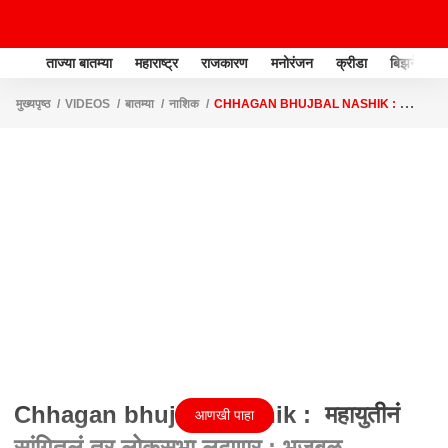
ताज्या बातम्या
महाराष्ट्र
राजकारण
मनोरंजन
क्रीडा
बिझनेस
मुख्यपृष्ठ
VIDEOS
बातम्या
नाशिक
CHHAGAN BHUJBAL NASHIK :
महायुतीनं सांगितलं तर लोकसभा लढणार : भुजबळ
Chhagan bhujbal Nashik : महायुतीनं
आणखी पाहा
सांगितलं तर लोकसभा लढणार : भुजबळ