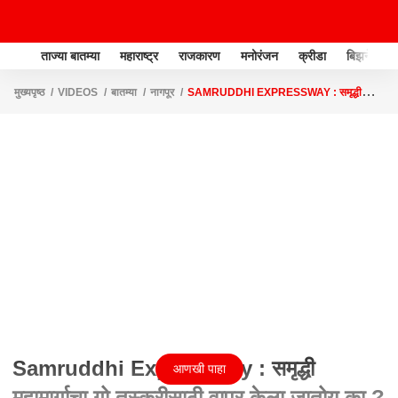
ताज्या बातम्या
महाराष्ट्र
राजकारण
मनोरंजन
क्रीडा
बिझनेस
मुख्यपृष्ठ
VIDEOS
बातम्या
नागपूर
SAMRUDDHI EXPRESSWAY : समृद्धी
महामार्गाचा गो तस्करीसाठी वापर केला जातोय का ?
Samruddhi Expressway : समृद्धी
आणखी पाहा
महामार्गाचा गो तस्करीसाठी वापर केला जातोय का ?