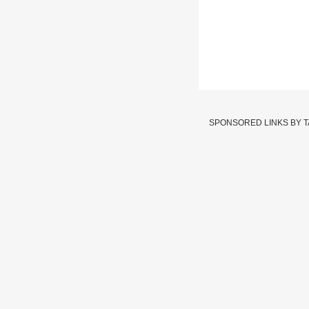
Mumbai Bank | त
प्रतिक्रिया
SPONSORED LINKS BY 
Written By :
एबीपी माझा वेब टी
26 Nov 2020 01:34 AM (IS
तक्रारी आल्यामुळेच मुंबै 
Mumbai Bank 
Tags :
JOIN US ON