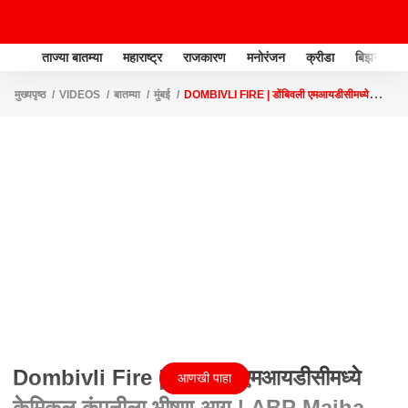
ताज्या बातम्या
महाराष्ट्र
राजकारण
मनोरंजन
क्रीडा
बिझनेस
मुख्यपृष्ठ
VIDEOS
बातम्या
मुंबई
DOMBIVLI FIRE | डोंबिवली एमआयडीसीमध्ये
केमिकल कंपनीला भीषण आग | ABP MAJHA
Dombivli Fire | डोंबिवली एमआयडीसीमध्ये
आणखी पाहा
केमिकल कंपनीला भीषण आग | ABP Majha