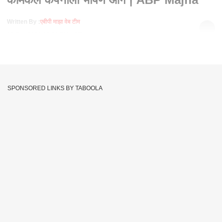
Written By :
एबीपी माझा वेब टीम
18 Feb 2020 06:12 PM (IST)
डोंबिवली एमआयडीसीमध्ये केमिकल कंपनीला भीषण आग, परिसरात धुराचं
साम्राज्य, अग्निशमन दलाच्या 10 गाड्या घटनास्थळी, स्थानिकांमध्ये भीतीचं
वातावरण
SPONSORED LINKS BY TABOOLA
Dombivli Chemical Factory
Dombivli MIDC
Tags :
Massive Fire
Dombivli Fire
JOIN US ON
Whatsapp
Telegram