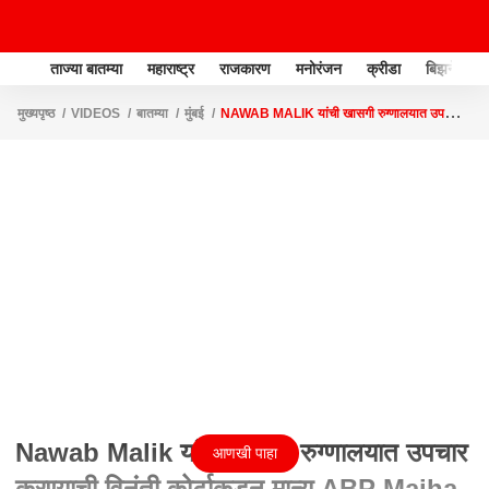
ताज्या बातम्या
महाराष्ट्र
राजकारण
मनोरंजन
क्रीडा
बिझनेस
मुख्यपृष्ठ
VIDEOS
बातम्या
मुंबई
NAWAB MALIK यांची खासगी रुग्णालयात उपचार
करण्याची विनंती कोर्टाकडून मान्य ABP MAJHA
Nawab Malik यांची खासगी रुग्णालयात उपचार
आणखी पाहा
करण्याची विनंती कोर्टाकडून मान्य ABP Majha