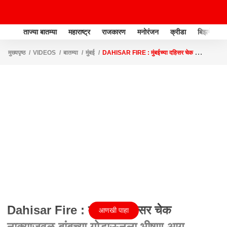
ताज्या बातम्या
महाराष्ट्र
राजकारण
मनोरंजन
क्रीडा
बिझनेस
मुख्यपृष्ठ
VIDEOS
बातम्या
मुंबई
DAHISAR FIRE : मुंबईच्या दहिसर चेक
नाक्याजवळ बांबूच्या गोडाऊनला भीषण आग
Dahisar Fire : मुंबईच्या दहिसर चेक
आणखी पाहा
नाक्याजवळ बांबूच्या गोडाऊनला भीषण आग