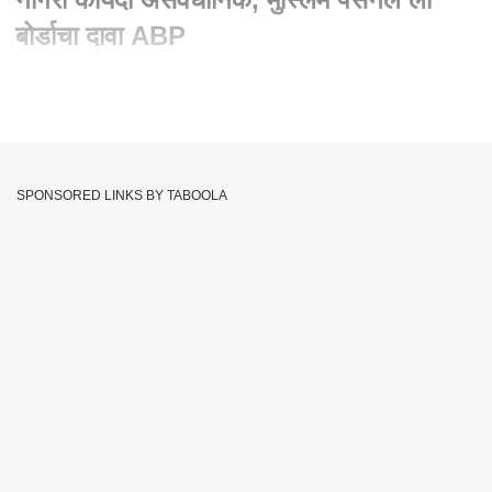
बोर्डाचा दावा ABP
Written By :
abp majha web team
27 Apr 2022 10:07 AM (IST)
समान नागरी कायदा असंवैधानिक, मुस्लिम पर्सनल लॉ बोर्डाचा दावा
SPONSORED LINKS BY TABOOLA
Claims
Board
Unconstitutional
Tags :
Equal Civil Law
Muslim Personal Law
JOIN US ON
Whatsapp
Telegram