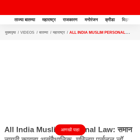
ताज्या बातम्या
महाराष्ट्र
राजकारण
मनोरंजन
क्रीडा
बिझनेस
मुख्यपृष्ठ
VIDEOS
बातम्या
महाराष्ट्र
ALL INDIA MUSLIM PERSONAL
LAW: समान नागरी कायदा असंवैधानिक, मुस्लिम पर्सनल लॉ बोर्डाचा दावा ABP
All India Muslim Personal Law: समान
आणखी पाहा
नागरी कायदा असंवैधानिक, मुस्लिम पर्सनल लॉ