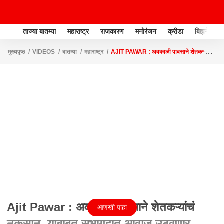
ताज्या बातम्या
महाराष्ट्र
राजकारण
मनोरंजन
क्रीडा
बिझनेस
मुख्यपृष्ठ
VIDEOS
बातम्या
महाराष्ट्र
AJIT PAWAR : अवकाळी पावसाने शेतकऱ्यांचं
नुकसान, याबाबत सभागृहात आवाज उठवणार
Ajit Pawar : अवकाळी पावसाने शेतकऱ्यांचं
आणखी पाहा
नुकसान, याबाबत सभागृहात आवाज उठवणार