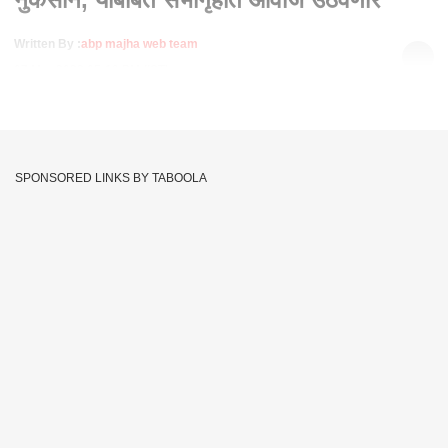
Written By :
abp majha web team
07 Mar 2023 05:19 PM (IST)
अवकाळी पावसाने शेतकऱ्यांचं नुकसान झालंय. याबाबत सभागृहात आवाज
उठवणार. विरोधी पक्षनेते अजित पवार यांची माहिती. ते अहमदनगर येथे एका
खासगी रुग्णालयाच्या उद्घाटन प्रसंगी बोलत होते.
SPONSORED LINKS BY TABOOLA
Ahmednagar
Opposition Leader
Tags :
Due To Unseasonal Rains
Ajit Pawar
Loss Of Farmers
Hall
Raising Voice
Private Hospital.
JOIN US ON
Whatsapp
Telegram