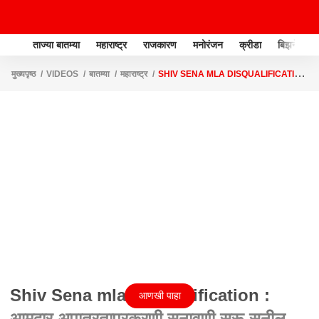
ताज्या बातम्या
महाराष्ट्र
राजकारण
मनोरंजन
क्रीडा
बिझनेस
मुख्यपृष्ठ
VIDEOS
बातम्या
महाराष्ट्र
SHIV SENA MLA DISQUALIFICATION
: आमदार अपात्रताप्रकरणी सुनावणी सुरू,सुनील प्रभूंची पुन्हा उलटतपासणी
Shiv Sena mla Disqualification :
आणखी पाहा
आमदार अपात्रताप्रकरणी सुनावणी सुरू,सुनील