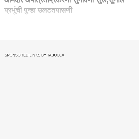
प्रभूंची पुन्हा उलटतपासणी
Written By :
अमेय राणे, एबीपी माझा, मुंबई
22 Nov 2023 03:03 PM (IST)
आमदार अपात्रता सुनावणीत आजही ठाकरे गटाचे प्रतोद सुनील प्रभूंची
उलट तपासणी सुरू आहे. प्रभूंवर २१ जूनच्या व्हीपवरून प्रश्नांची सरबत्ती
SPONSORED LINKS BY TABOOLA
सुरू आहे. २१ जूनला संपर्कात नसलेल्या आमदारांना बैठकीचा व्हीप हा
व्हॉट्सअॅपद्वारे दिल्याचं सुनील प्रभूंनी म्हटलंय. तर आपल्यासोबत १२
आमदार होते त्यांना थेट व्हीप दिल्याचं प्रभूंनी आपल्या साक्षीत म्हटलंय. सुनील
प्रभूंनी १२ आमदारांची नावं या सुनावणीत सांगितली. आमदारांना व्हीप
मिळाल्याची पोच घेतली असं आपण म्हणता मात्र त्याचे पुरावे नाहीत असं शिंदे
गटाचे वकील महेश जेठमलानी यांनी म्हटलंय. मात्र प्रभूंनी पोच घेतली
नसल्याचं फेटाळलं.
Sunil Prabhu मराठी भाषा
Rahul Narwekar
Tags :
Shiv Sena Mlas Disqualification