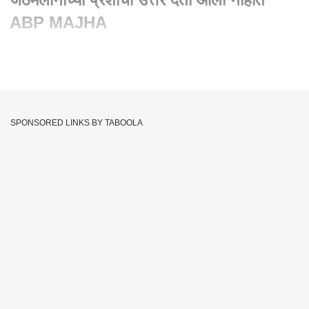
ABP MAJHA
Written By :
abp majha web team
23 Nov 2023 08:02 PM (IST)
Sanjay Shirsat Full PC : सुनील प्रभूंना जेठमलानींच्या प्रशांची उत्तरं
देता आली नाहीत ABP MAJHA
SPONSORED LINKS BY TABOOLA
Maharashtra
Shinde Vs Thackeray
Tags :
Eknath Shinde
: Uddhav Thackeray
Maharashtra
Sunil Prabhu
JOIN US ON
Whatsapp
Telegram