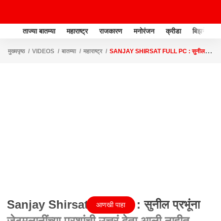
ताज्या बातम्या
महाराष्ट्र
राजकारण
मनोरंजन
क्रीडा
बिझनेस
मुख्यपृष्ठ
VIDEOS
बातम्या
महाराष्ट्र
SANJAY SHIRSAT FULL PC : सुनील
प्रभूंना जेठमलानींच्या प्रशांची उत्तरं देता आली नाहीत ABP MAJHA
Sanjay Shirsat Full PC : सुनील प्रभूंना
आणखी पाहा
जेठमलानींच्या प्रशांची उत्तरं देता आली नाहीत