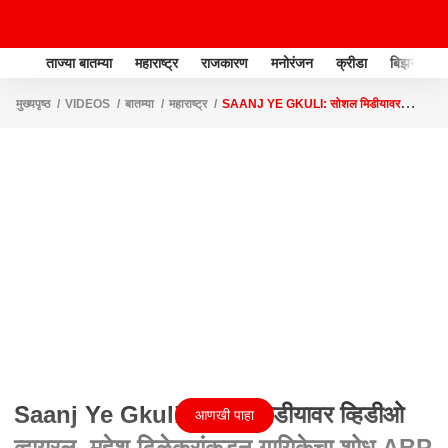
ताज्या बातम्या
महाराष्ट्र
राजकारण
मनोरंजन
क्रीडा
बिझनेस
मुख्यपृष्ठ
VIDEOS
बातम्या
महाराष्ट्र
SAANJ YE GKULI: सोशल मिडीयावर
व्हिडीओ व्हायरल, महेश टिळेकरांकडून गायिकेचा शोध ABP MAJHA
Saanj Ye Gkuli: सोशल मिडीयावर व्हिडीओ
आणखी पाहा
व्हायरल, महेश टिळेकरांकडून गायिकेचा शोध ABP