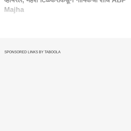
Majha
Written By :
abp majha web team
21 Dec 2021 11:06 PM (IST)
सोशल मीडियावर सध्या एका महिलेचा अत्यंत गोड आणि सुरेल आवाजात
मराठी गाणं गातानाचा एक व्हीडिओ व्हायरल झाला. आवाजातलं माधुर्य आणि
SPONSORED LINKS BY TABOOLA
महिलेचा साधेपणा पाहून निर्माता दिग्दर्शक महेश टिळेकरांनी या महिलेचा शोध
घेतला आणि तिच्या घरी पोहोचले. आणि या गायिकेला आर्थिक मदत देण्याचं
आवाहनंही केलं. हा व्हिडीओ नेमका कोणता होता बघुयात....
Social Media
Viral
Mahesh Tillekar
Tags :
Marathi Song
Womans
Very Sweet
Surel
Voice
A Video
JOIN US ON
Whatsapp
Telegram