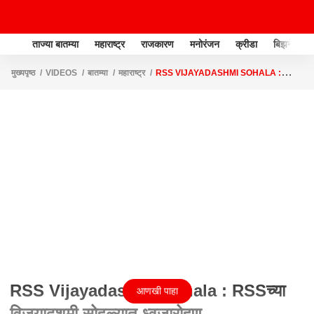
ताज्या बातम्या
महाराष्ट्र
राजकारण
मनोरंजन
क्रीडा
बिझनेस
मुख्यपृष्ठ
VIDEOS
बातम्या
महाराष्ट्र
RSS VIJAYADASHMI SOHALA :
RSSच्या विजयादशमी सोहळ्यात ध्वजारोहण
RSS Vijayadashmi Sohala : RSSच्या
आणखी पाहा
विजयादशमी सोहळ्यात ध्वजारोहण