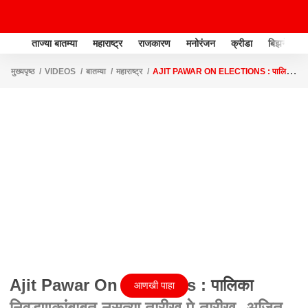
ताज्या बातम्या
महाराष्ट्र
राजकारण
मनोरंजन
क्रीडा
बिझनेस
मुख्यपृष्ठ
VIDEOS
बातम्या
महाराष्ट्र
AJIT PAWAR ON ELECTIONS : पालिका
निवडणुकांबाबत नुसत्या तारीख पे तारीख- अजित पवार
Ajit Pawar On Elections : पालिका
आणखी पाहा
निवडणुकांबाबत नुसत्या तारीख पे तारीख- अजित