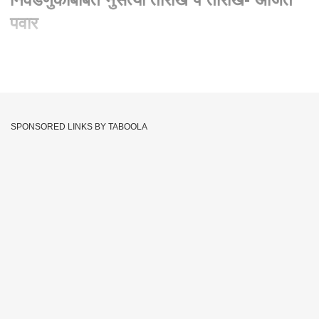
पवार
Written By :
abp majha web team
28 Nov 2022 01:02 PM (IST)
पालिका निवडणुका लांबल्याचा लहान कार्यकर्त्यांना त्रास होतोय. नुसत्या
तारीख पे तारीख जाहीर होताय. निवडणुका लांबण्यावरुन अजित पवारांची
SPONSORED LINKS BY TABOOLA
नाराजी. तर निवडणुका लवकर घेण्याची मागणी.
Announcement
Elections
Municipal Elections
Tags :
Ajit Pawar
Harassment To Small Workers
Date Pay Date
Discontent
JOIN US ON
Whatsapp
Telegram